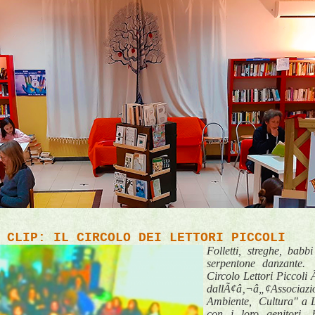
 CLIP: IL CIRCOLO DEI LETTORI PICCOLI
Folletti, streghe, bab
serpentone danzante
Circolo Lettori Piccoli
dallÃ¢â‚¬â„¢Associa
Ambiente, Cultura" a L
con i loro genitori,