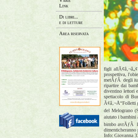
Varie
Link
Di libri...
e di letture
Area riservata
figli allÃ¢â‚¬â„¢
prospettiva, l'ob
metÃƒÂ degli ita
ripartire dai bam
diventino lettori
spettacolo di Bu
Ã¢â‚¬Å“Folletti g
del Melograno (S
aiutato i bambini
bimbo avrÃƒÂ la p
dimenticheranno p
Info: Giovanna 