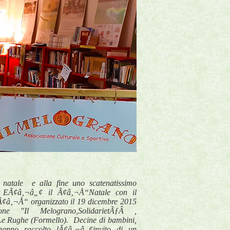
bi natale e alla fine uno scatenatissimo
. EÃ¢â‚¬â„¢ il Ã¢â‚¬Å“Natale con il
 Ã¢â‚¬Å“ organizzato il 19 dicembre 2015
zione "Il Melograno,SolidarietÃƒÂ ,
e Rughe (Formello). Decine di bambini,
 hanno raccolto lÃ¢â‚¬â„¢invito di un