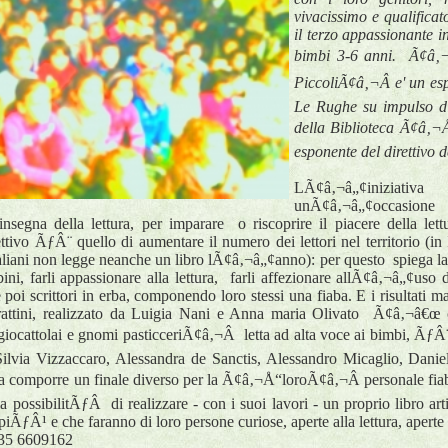
vivacissimo e qualifica
il terzo appassionante i
bimbi 3-6 anni. Ã¢â‚
PiccoliÃ¢â‚¬Â e' un es
Le Rughe su impulso di
della Biblioteca Ã¢â‚¬
esponente del direttivo
LÃ¢â‚¬â„¢iniziati
unÃ¢â‚¬â„¢occasione p
insegna della lettura, per imparare o riscoprire il piacere della let
iettivo ÃƒÂ¨ quello di aumentare il numero dei lettori nel territorio (i
liani non legge neanche un libro lÃ¢â‚¬â„¢anno): per questo spiega 
bini, farli appassionare alla lettura, farli affezionare allÃ¢â‚¬â„¢uso
 e poi scrittori in erba, componendo loro stessi una fiaba. E i risultat
rattini, realizzato da Luigia Nani e Anna maria Olivato Ã¢â‚¬â€œ 
iocattolai e gnomi pasticceriÃ¢â‚¬Â letta ad alta voce ai bimbi, ÃƒÂ¨
ilvia Vizzaccaro, Alessandra de Sanctis, Alessandro Micaglio, Daniel
 a comporre un finale diverso per la Ã¢â‚¬Å“loroÃ¢â‚¬Â personale fiaba
ossibilitÃƒÂ di realizzare - con i suoi lavori - un proprio libro art
iÃƒÂ¹ e che faranno di loro persone curiose, aperte alla lettura, apert
335 6609162