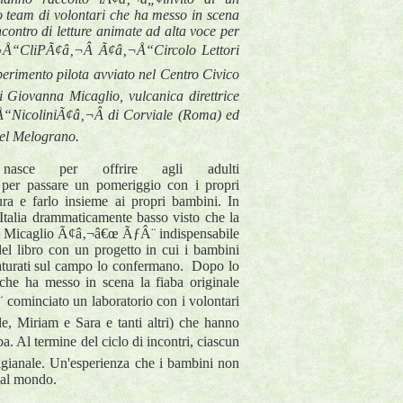
to team di volontari che ha messo in scena
ncontro di letture animate ad alta voce per
¬Å“CliPÃ¢â‚¬Â Ã¢â‚¬Å“Circolo Lettori
perimento pilota avviato nel Centro Civico
 Giovanna Micaglio, vulcanica direttrice
Å“NicoliniÃ¢â‚¬Â di Corviale (Roma) ed
 del Melograno.
va nasce per offrire agli adulti
er passare un pomeriggio con i propri
tura e farlo insieme ai propri bambini. In
n Italia drammaticamente basso visto che la
la Micaglio Ã¢â‚¬â€œ ÃƒÂ¨ indispensabile
 del libro con un progetto in cui i bambini
i maturati sul campo lo confermano. Dopo lo
che ha messo in scena la fiaba originale
 cominciato un laboratorio con i volontari
e, Miriam e Sara e tanti altri) che hanno
. Al termine del ciclo di incontri, ciascun
igianale. Un'esperienza che i bambini non
e al mondo.