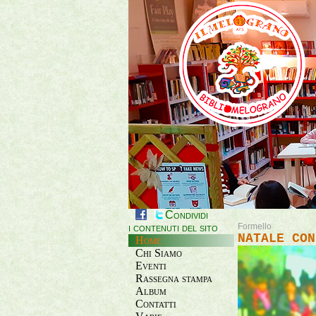
Condividi
i contenuti del sito
Formello
NATALE CON
Home
Chi Siamo
Eventi
Rassegna stampa
Album
Contatti