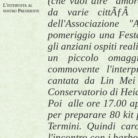
(che vuol dire "amor
L'intervista al
da varie cittÃƒÂ 
nostro Presidente
dell'Associazione 
pomeriggio una Festa
gli anziani ospiti rea
un piccolo omaggi
commovente l'inter
cantata da Lin Mei 
Conservatorio di Hei
Poi alle ore 17.00 
per preparare 80 kit 
Termini. Quindi car
l'incontro con i barbo