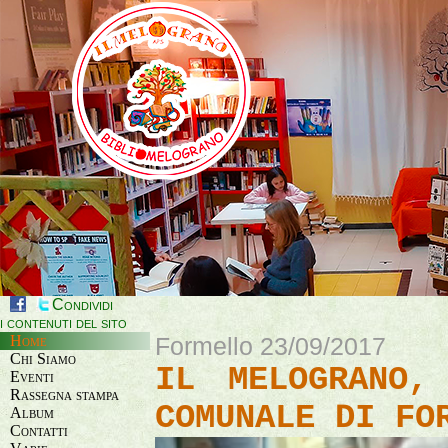
Condividi
i contenuti del sito
Home
Formello 23/09/2017
Chi Siamo
IL MELOGRANO,
Eventi
Rassegna stampa
COMUNALE DI FO
Album
Contatti