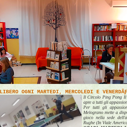
LIBERO OGNI MARTEDI, MERCOLEDI E VENERDÃ
Il Circolo Ping Pong Il
apre a tutti gli appass
Per tutti gli appassion
Melograno mette a dispo
gioco nella sede dell'
Rughe (In Viale America