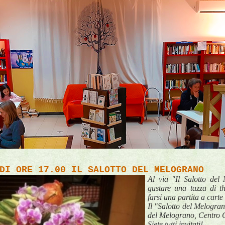
7
DI ORE 17.00 IL SALOTTO DEL MELOGRANO
Al via "Il Salotto del
gustare una tazza di th
farsi una partita a cart
Il "Salotto del Melogra
del Melograno, Centro C
Siete tutti invitati!