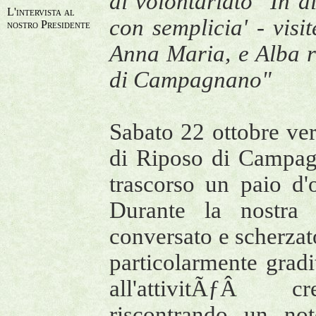
di volontariato "In d
L'intervista al
con semplicia' - visit
nostro Presidente
Anna Maria, e Alba r
di Campagnano"
Sabato 22 ottobre ver
di Riposo di Campag
trascorso un paio d'
Durante la nostra
conversato e scherzat
particolarmente gradi
all'attivitÃƒÂ cre
riscontrando un no