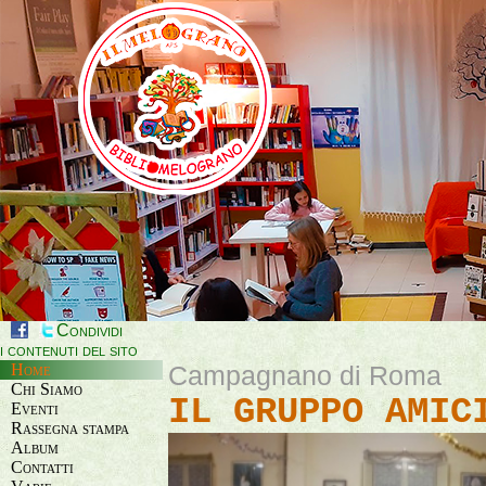
Condividi
i contenuti del sito
Home
Campagnano di Roma
Chi Siamo
IL GRUPPO AMIC
Eventi
Rassegna stampa
Album
Contatti