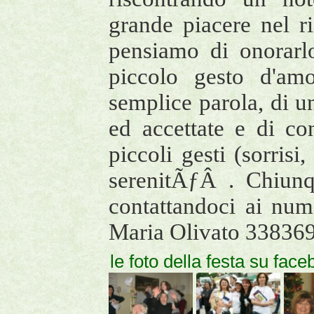
grande piacere nel r
pensiamo di onorar
piccolo gesto d'am
semplice parola, di un
ed accettate e di co
piccoli gesti (sorris
serenitÃƒÂ . Chiunq
contattandoci ai nu
Maria Olivato 33836
le foto della festa su fac