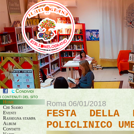
Condividi
i contenuti del sito
Home
Roma 06/01/2018
Chi Siamo
FESTA DELLA 
Eventi
Rassegna stampa
POLICLINICO UM
Album
Contatti