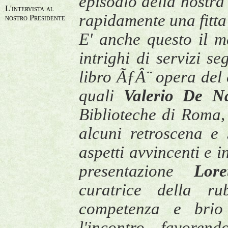
episodio della nostra
L'intervista al
rapidamente una fitta 
nostro Presidente
E' anche questo il me
intrighi di servizi se
libro ÃƒÂ¨ opera del c
quali
Valerio De N
Biblioteche di Roma,
alcuni retroscena e s
aspetti avvincenti e 
presentazione
Lore
curatrice della r
competenza e brio 
l'incontro, favoren