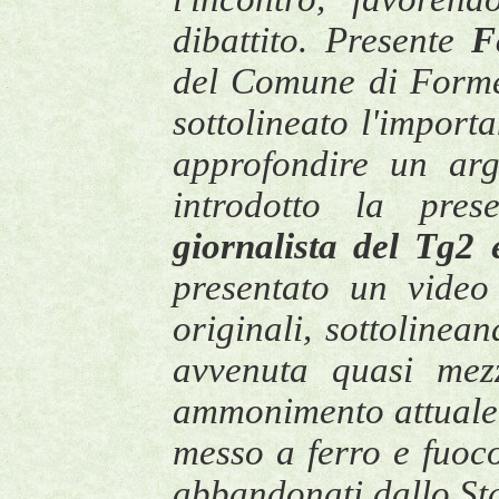
dibattito. Presente
F
del Comune di Forme
sottolineato l'import
approfondire un ar
introdotto la pres
giornalista del Tg2
presentato un video
originali, sottolinea
avvenuta quasi mez
ammonimento attuale 
messo a ferro e fuo
abbandonati dallo Stat