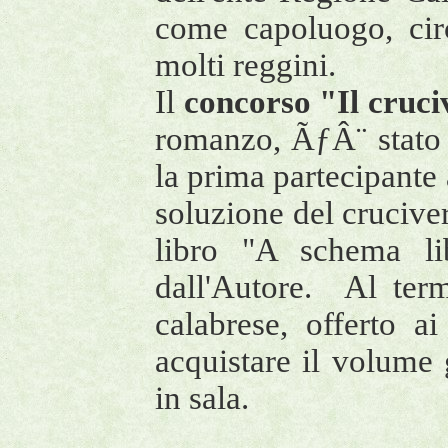
come capoluogo, cir
molti reggini.
Il
concorso "Il cruc
romanzo, ÃƒÂ¨ stato
la prima partecipante
soluzione del crucive
libro "A schema li
dall'Autore. Al ter
calabrese, offerto a
acquistare il volume 
in sala.