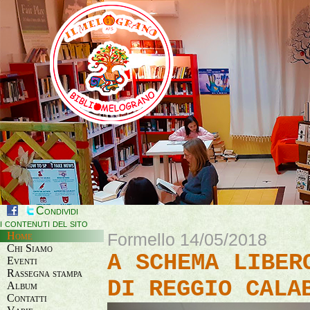
Condividi
i contenuti del sito
Home
Formello 14/05/2018
Chi Siamo
A SCHEMA LIBER
Eventi
Rassegna stampa
DI REGGIO CALA
Album
Contatti