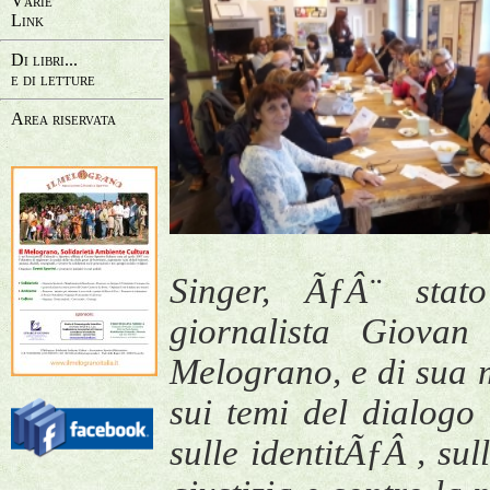
Varie
Link
Di libri...
e di letture
Area riservata
Singer, ÃƒÂ¨ stat
giornalista Giovan
Melograno, e di sua
sui temi del dialogo 
sulle identitÃƒÂ , sul