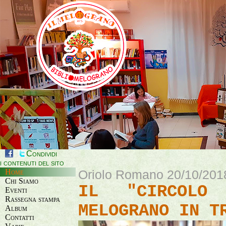
Condividi
i contenuti del sito
Home
Oriolo Romano 20/10/201
Chi Siamo
IL "CIRCOLO 
Eventi
Rassegna stampa
MELOGRANO IN T
Album
Contatti