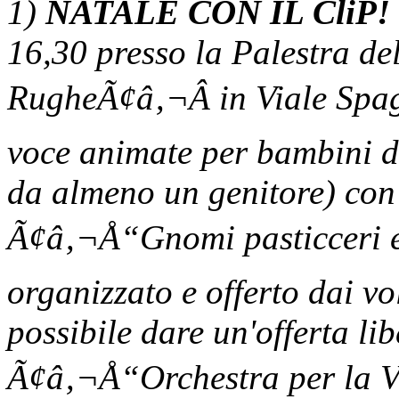
1)
NATALE CON IL CliP!
16,30 presso la Palestra d
RugheÃ¢â‚¬Â in Viale Spagn
voce animate per bambini 
da almeno un genitore) 
Ã¢â‚¬Å“Gnomi pasticceri e 
organizzato e offerto dai 
possibile dare un'offerta li
Ã¢â‚¬Å“Orchestra per la V