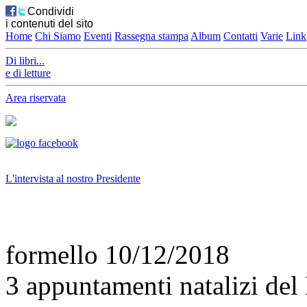
Condividi
i contenuti del sito
Home
Chi Siamo
Eventi
Rassegna stampa
Album
Contatti
Varie
Link
Di libri...
e di letture
Area riservata
L'intervista al nostro Presidente
formello 10/12/2018
3 appuntamenti natalizi de