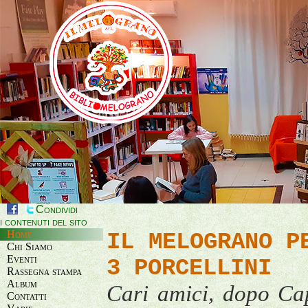
Condividi
i contenuti del sito
Home
IL MELOGRANO P
Chi Siamo
Eventi
3 PORCELLINI
Rassegna stampa
Album
Cari amici, dopo Ca
Contatti