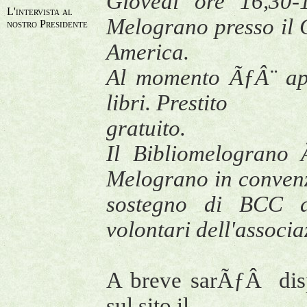
Giovedi ore 16,30-1
L'intervista al
Melograno presso il 
nostro Presidente
America.
Al momento ÃƒÂ¨ aper
libri. Prestito
gratuito.
Il Bibliomelograno 
Melograno in convenz
sostegno di BCC de
volontari dell'associaz
A breve sarÃƒÂ dispo
sul sito il