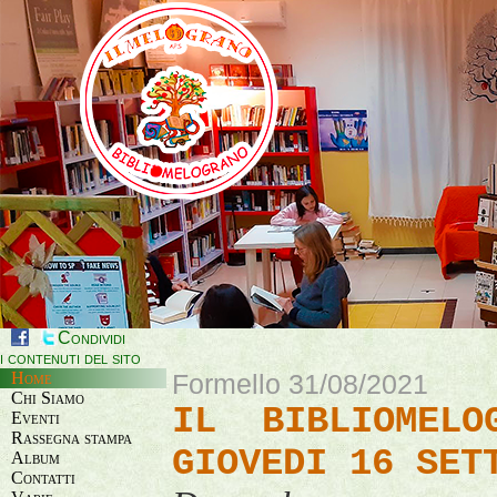
Condividi
i contenuti del sito
Home
Formello 31/08/2021
Chi Siamo
IL BIBLIOMELO
Eventi
Rassegna stampa
GIOVEDI 16 SET
Album
Contatti