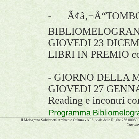
- Ã¢â‚¬Å“TOMB
BIBLIOMELOGRAN
GIOVEDI 23 DICEMB
LIBRI IN PREMIO con l
- GIORNO DELLA 
GIOVEDI 27 GENNAI
Reading e incontri con
Programma Bibliomelogr
Il Melograno Solidarieta' Ambiente Cultura - APS, viale delle Rughe 256 00
Consulen