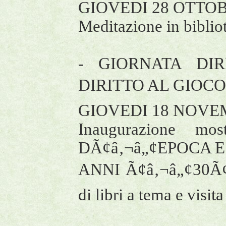
GIOVEDI 28 OTTOBRE
Meditazione in bibliot
- GIORNATA DIR
DIRITTO AL GIOCO
GIOVEDI 18 NOVEM
Inaugurazione m
DÃ¢â‚¬â„¢EPOCA E
ANNI Ã¢â‚¬â„¢30Ã¢â‚¬
di libri a tema e visit