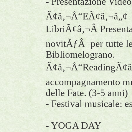
- Presentazione Vide
Ã¢â‚¬Å“EÃ¢â‚¬â„¢ a
LibriÃ¢â‚¬Â Presentaz
novitÃƒÂ per tutte l
Bibliomelograno.
Ã¢â‚¬Å“ReadingÃ¢
accompagnamento mus
delle Fate. (3-5 anni)
- Festival musicale: e
- YOGA DAY