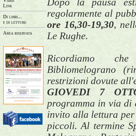
Dopo la pausa est
Varie
Link
regolarmente al pub
Di libri...
ore 16,30-19,30
, nel
e di letture
Area riservata
Le Rughe.
Ricordiamo che 
Bibliomelograno (r
restrizioni dovute al
GIOVEDI 7 OTT
programma in via di d
invito alla lettura pe
piccoli. Al termine 