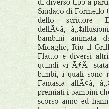
di diverso tipo a parti
Sindaco di Formello 
dello scrittore D
dellÃ¢â‚¬â„¢illusio
bambini animata d
Micaglio, Rio il Gril
Flauto e diversi altr
quindi vi ÃƒÂ¨ stata
bimbi, i quali sono r
Fantasia allÃ¢â‚¬â„
premiati i bambini che
scorso anno ed hanno