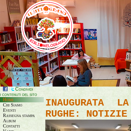
Condividi
i contenuti del sito
Home
INAUGURATA L
Chi Siamo
Eventi
RUGHE: NOTIZIE
Rassegna stampa
Album
Contatti