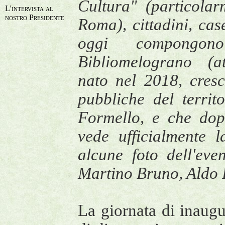
Cultura" (particola
L'intervista al
nostro Presidente
Roma), cittadini, cas
oggi compongon
Bibliomelograno (at
nato nel 2018, cresc
pubbliche del terri
Formello, e che dop
vede ufficialmente 
alcune foto dell'eve
Martino Bruno, Aldo 
La giornata di inaug