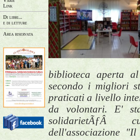
Varie
Link
Di libri...
e di letture
Area riservata
biblioteca aperta a
secondo i migliori s
praticati a livello in
da volontari. E' s
solidarietÃƒÂ cu
dell'associazione "