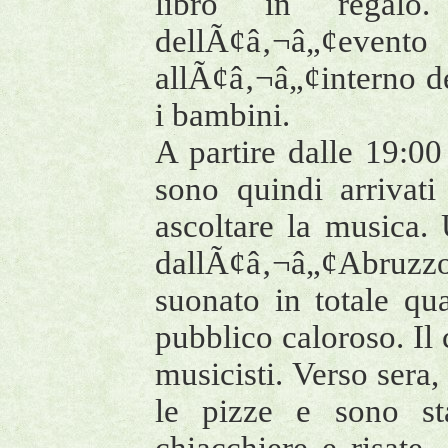
libro in regalo.
dellÃ¢â‚¬â„¢evento 
allÃ¢â‚¬â„¢interno del
i bambini.
A partire dalle 19:00
sono quindi arrivati
ascoltare la musica.
dallÃ¢â‚¬â„¢Abruz
suonato in totale qua
pubblico caloroso. Il 
musicisti. Verso sera,
le pizze e sono sta