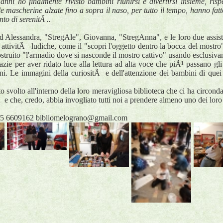
nni ho finalmente rivisto bambini riunirsi e divertirsi insieme, ris
mascherine alzate fino a sopra il naso, per tutto il tempo, hanno fatto 
to di serenitÃ ..
d Alessandra, "StregAle", Giovanna, "StregAnna", e le loro due assist
attivitÃ ludiche, come il "scopri l'oggetto dentro la bocca del mostro" 
truito "l'armadio dove si nasconde il mostro cattivo" usando esclusivam
azie per aver ridato luce alla lettura ad alta voce che piÃ¹ passano gl
ni. Le immagini della curiositÃ e dell'attenzione dei bambini di quei
o svolto all'interno della loro meravigliosa biblioteca che ci ha circonda
 e che, credo, abbia invogliato tutti noi a prendere almeno uno dei loro l
35 6609162 bibliomelograno@gmail.com