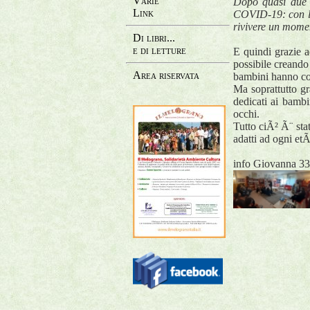
Varie
Dopo quasi due a
Link
COVID-19: con le 
rivivere un momen
Di libri...
e di letture
E quindi grazie a
possibile creando 
Area riservata
bambini hanno cos
Ma soprattutto gr
dedicati ai bambi
occhi.
Tutto ciÃ² Ã¨ stat
adatti ad ogni etÃ
info Giovanna 3