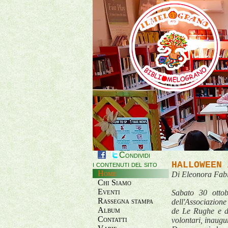
Condividi
i contenuti del sito
HALLOWEEN 
Home
Di Eleonora Fabi
Chi Siamo
Eventi
Sabato 30 otto
Rassegna stampa
dell'Associazione
Album
de Le Rughe e din
Contatti
volontari, inaugu