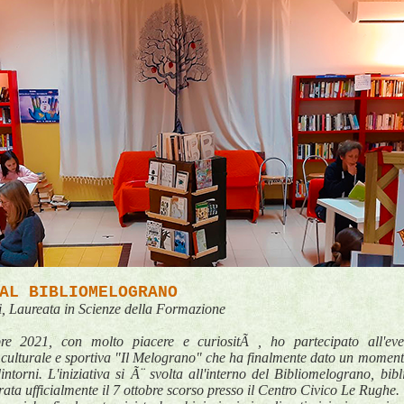
AL BIBLIOMELOGRANO
, Laureata in Scienze della Formazione
bre 2021, con molto piacere e curiositÃ , ho partecipato a
 culturale e sportiva "Il Melograno" che ha finalmente dato un momento
torni. L'iniziativa si Ã¨ svolta all'interno del Bibliomelograno, bibli
rata ufficialmente il 7 ottobre scorso presso il Centro Civico Le Rughe.