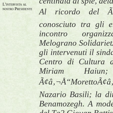
centinaia di spie, delat
L'intervista al
nostro Presidente
Al ricordo del Ã
conosciuto tra gli 
incontro organizz
Melograno Solidarie
gli intervenuti il sin
Centro di Cultura
Miriam Haiun
Ã¢â‚¬Å“MorettoÃ¢â‚¬
Nazario Basili; la d
Benamozegh. A moder