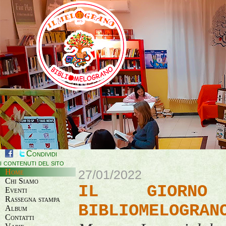
Condividi
i contenuti del sito
Home
27/01/2022
Chi Siamo
IL GIORNO
Eventi
Rassegna stampa
BIBLIOMELOGRAN
Album
Contatti