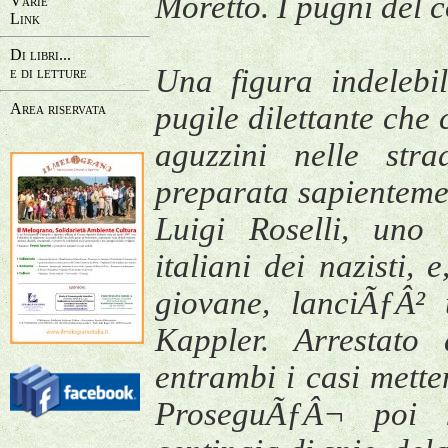
Moretto. I pugni del 
Varie
Link
Di libri...
Una figura indelebil
e di letture
Area riservata
pugile dilettante che 
aguzzini nelle st
preparata sapientemen
Luigi Roselli, uno 
italiani dei nazisti, 
giovane, lanciÃƒÂ²
Kappler. Arrestato
entrambi i casi metten
ProseguÃƒÂ¬ poi ne