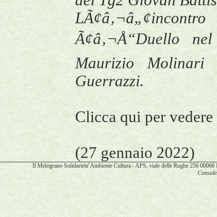
del Tg2 Giovan Battis
LÃ¢â‚¬â„¢incontr
Ã¢â‚¬Å“Duello nel 
Maurizio Molinari
Guerrazzi.
Clicca qui per veder
(27 gennaio 2022)
Il Melograno Solidarieta' Ambiente Cultura - APS, viale delle Rughe 256 00
Consulen