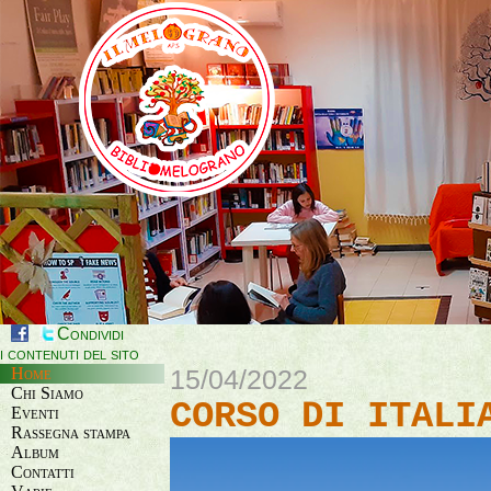
Condividi
i contenuti del sito
Home
15/04/2022
Chi Siamo
CORSO DI ITALI
Eventi
Rassegna stampa
Album
Contatti