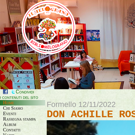
Condividi
i contenuti del sito
Home
Formello 12/11/2022
Chi Siamo
DON ACHILLE RO
Eventi
Rassegna stampa
Album
Contatti