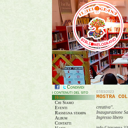
Condividi
i contenuti del sito
07/03/2023
MOSTRA COL
Home
Chi Siamo
creativa".
Eventi
Inaugurazione Sa
Rassegna stampa
Ingresso libero
Album
Contatti
info Giovanna 3