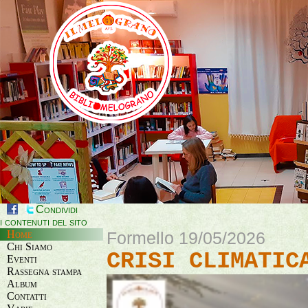
Condividi
i contenuti del sito
Home
Formello 19/05/2026
Chi Siamo
CRISI CLIMATIC
Eventi
Rassegna stampa
Album
Contatti