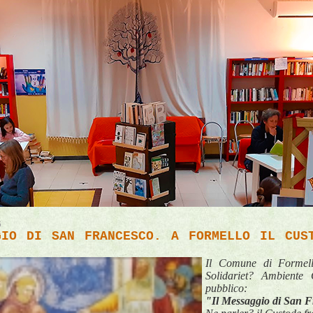
6
GIO DI SAN FRANCESCO. A FORMELLO IL CUS
Il 
Comune di Formel
Solidariet? Ambiente
pubblico: 
"Il Messaggio di San F