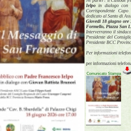
Ne parler? il Custode f
Ielpo
 in dialogo con i
Corrispondente Capo 
dedicato al Santo di Assi
Giovedi 18 giugno ore 1
Formello, Piazza San L
Interverranno il sindac
Presidente del Consigli
Presidente BCC Provin
Per informazioni telef
per informazioni telefo
Comunicato Stampa