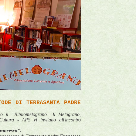
TODE DI TERRASANTA PADRE
lo
 il  Bibliomelograno  
Il Melograno, 
 Cultura - APS
 vi invitano all'incontro 
rancesco".