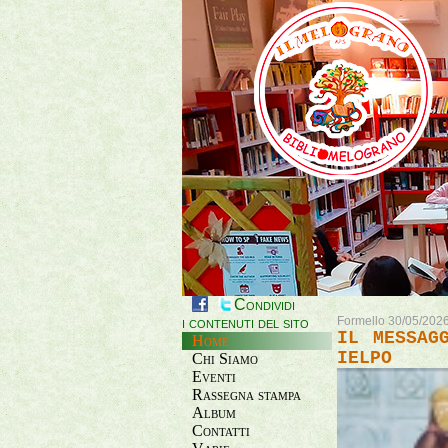
Condividi
i contenuti del sito
Formello 30/05/202
IL MESSAG
Home
IELPO
Chi Siamo
Eventi
Rassegna stampa
Album
Contatti