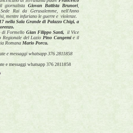
rancescano di Terrasanta padre 
Francesco 
l giornalista
 Giovan Battista Brunori
, 
Sede Rai da Gerusalemme, nell'Anno 
si, mentre infuriano le guerre e  violenze. 
7 nella Sala Grande di Palazzo Chigi, a 
orenzo. 
o di Formello 
Gian Filippo Santi, 
 il Vice 
o Regionale del Lazio
 Pino Cangemi 
e il 
cia Romana
 Mario Porcu.
onate e messaggi whatsapp 376 2811858
nate e messaggi whatsapp 376 2811858