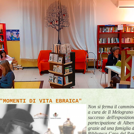
"MOMENTI DI VITA EBRAICA"
Non si ferma il cammin
a cura de Il Melograno 
successo dell'esposizi
partecipazione di Alber
grazie ad una famiglia d
Biblioteca Casa del Par