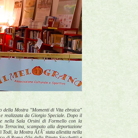
o della Mostra "Momenti di Vita ebraica"
e realizzata da Giorgio Speciale. Dopo il
one nella Sala Orsini di Formello con la
to Terracina, scampato alla deportazione
i Todi, la Mostra ÃƒÂ¨ stata allestita nella
co di Roma (Via della Pineta Sacchetti) e