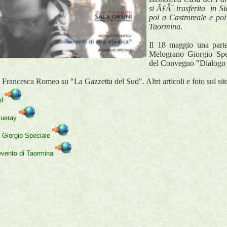
si ÃƒÂ¨ trasferita in S
poi a Castroreale e poi
Taormina.
Il 18 maggio una parte
Melograno Giorgio Spec
del Convegno "Dialogo 
di Francesca Romeo su "La Gazzetta del Sud". Altri articoli e foto sul si
ud
blueray
da Giorgio Speciale
l'evento di Taormina