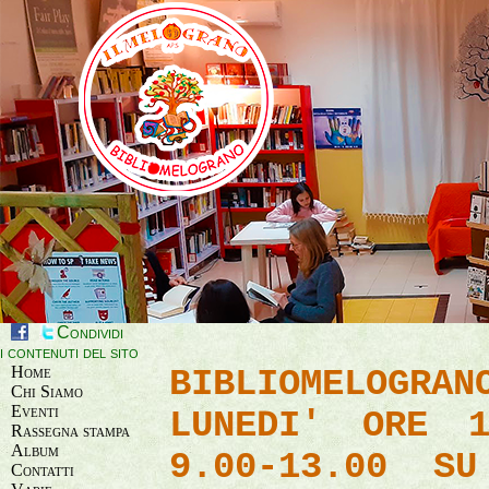
Condividi
i contenuti del sito
Home
BIBLIOMELOGRA
Chi Siamo
Eventi
LUNEDI' ORE 1
Rassegna stampa
Album
9.00-13.00 SU
Contatti