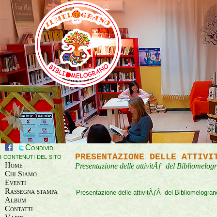
Condividi
i contenuti del sito
PRESENTAZIONE DELLE ATTIVI
Home
Presentazione delle attivitÃƒ del Bibliomelog
Chi Siamo
Eventi
Rassegna stampa
Presentazione delle attivitÃƒÂ del Bibliomelogra
Album
Contatti