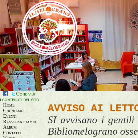
Condividi
i contenuti del sito
Home
AVVISO AI LETT
Chi Siamo
Eventi
SI avvisano i gentili
Rassegna stampa
Album
Bibliomelograno osse
Contatti