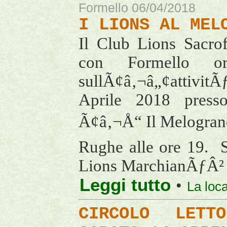
Formello 06/04/2018
I LIONS AL MEL
Il Club Lions Sacro
con Formello or
sullÃ¢â‚¬â„¢attivit
Aprile 2018 presso
Ã¢â‚¬Å“ Il Melograno
Rughe alle ore 19. S
Lions MarchianÃƒÂ²
Leggi tutto
•
La loc
CIRCOLO LETT