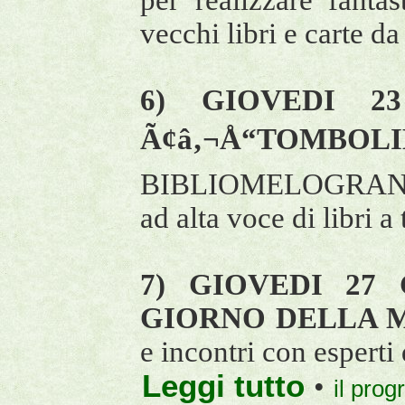
per realizzare fantas
vecchi libri e carte da
6) GIOVEDI 23
Ã¢â‚¬Å“TOMBOLIB
BIBLIOMELOGRANO 
ad alta voce di libri a
7) GIOVEDI 27 
GIORNO DELLA 
e incontri con esperti
Leggi tutto
•
il pro