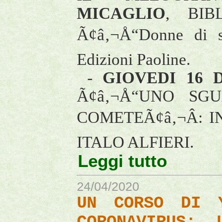
MICAGLIO
, BIBL
Ã¢â‚¬Å“Donne di sa
Edizioni Paoline.
-
GIOVEDI 16 
Ã¢â‚¬Å“UNO SG
COMETEÃ¢â‚¬Â: 
ITALO ALFIERI.
Leggi tutto
24/04/2020
UN CORSO DI 