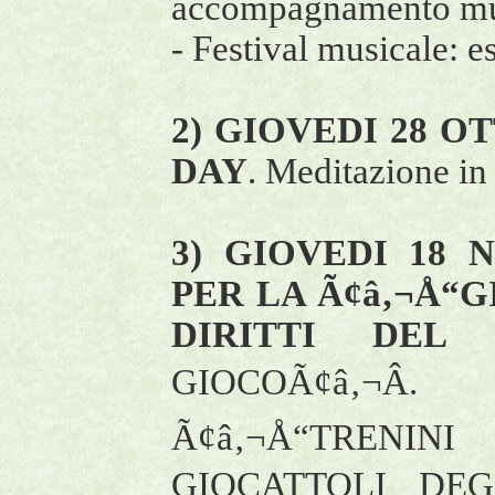
accompagnamento music
- Festival musicale: e
2) GIOVEDI 28 OT
DAY
. Meditazione in 
3) GIOVEDI 18 N
PER LA Ã¢â‚¬Å“
DIRITTI DEL 
GIOCOÃ¢â‚¬Â
Ã¢â‚¬Å“TRENINI
GIOCATTOLI DEGL