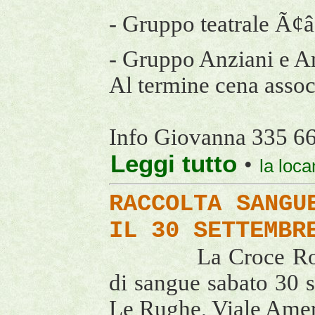
- Gruppo teatrale Ã
- Gruppo Anziani e A
Al termine cena assoc
Info Giovanna 335 6
Leggi tutto
•
la loc
RACCOLTA SANGU
IL 30 SETTEMBR
La Croce Ro
di sangue sabato 30 
Le Rughe, Viale Ame