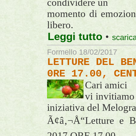
condividere un
momento di emozioni 
libero.
Leggi tutto
•
scarica
Formello 18/02/2017
LETTURE DEL BE
0RE 17.00, CEN
Cari amici
vi invitiamo
iniziativa del Melogr
Ã¢â‚¬Å“Letture e B
2017 ORE 17.00