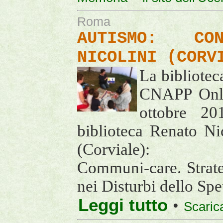
Roma
AUTISMO: CO
NICOLINI (CORV
La bibliotec
CNAPP Onlu
ottobre 20
biblioteca Renato N
(Corviale):
Communi-care. Strate
nei Disturbi dello Spe
Leggi tutto
•
Scaric