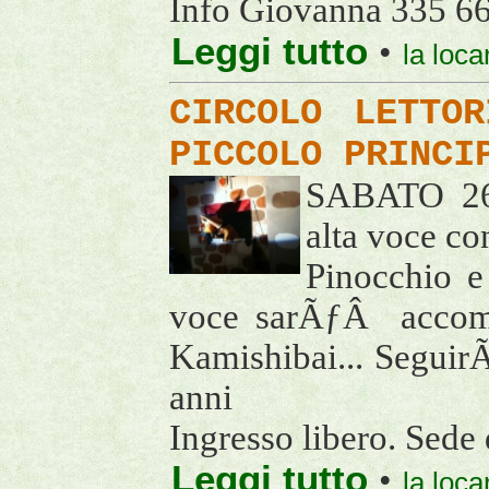
Info Giovanna 335 6
Leggi tutto
•
la loc
CIRCOLO LETTO
PICCOLO PRINCI
SABATO 26 
alta voce con
Pinocchio e 
voce sarÃƒÂ accompa
Kamishibai... Segui
anni
Ingresso libero. Sede
Leggi tutto
•
la loca