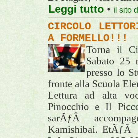
Leggi tutto
•
il sito
CIRCOLO LETTOR
A FORMELLO!!!
Torna il Ci
Sabato 25 m
presso lo S
fronte alla Scuola El
Lettura ad alta voc
Pinocchio e Il Picc
sarÃƒÂ accompagna
Kamishibai. EtÃƒÂ co