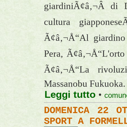
giardiniÃ¢â‚¬Â di
cultura giapponese
Ã¢â‚¬Å“Al giardino 
Pera, Ã¢â‚¬Å“L'orto 
Ã¢â‚¬Å“La rivoluz
Massanobu Fukuoka.
Leggi tutto
•
comune
DOMENICA 22 O
SPORT A FORMEL