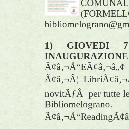
COMUNAL
(FORMELL
bibliomelograno@gma
1) GIOVEDI 7
INAUGURAZIONE 
Ã¢â‚¬Å“EÃ¢â‚¬â„¢ 
Ã¢â‚¬Â¦ LibriÃ¢â‚¬Â
novitÃƒÂ per tutte l
Bibliomelograno.
Ã¢â‚¬Å“ReadingÃ¢