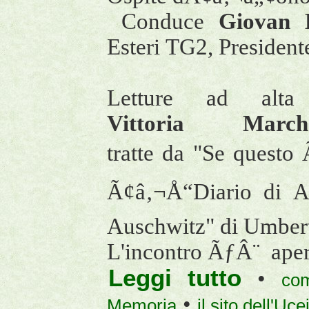
Conduce
Giovan B
Esteri TG2, President
Letture ad al
Vittoria Ma
tratte da "Se quest
Ã¢â‚¬Å“Diario di A
Auschwitz" di Umberto
L'incontro ÃƒÂ¨ apert
Leggi tutto
•
co
•
Memoria
il sito dell'Uce