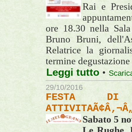
Rai e Presi
appuntamen
ore 18.30 nella Sala
Bruno Bruni, dell'A
Relatrice la giornal
termine degustazione 
Leggi tutto
•
Scaric
29/10/2016
FESTA DI 
ATTIVITAÃ¢Â‚¬Â
Sabato 5 no
Le Rughe,
F