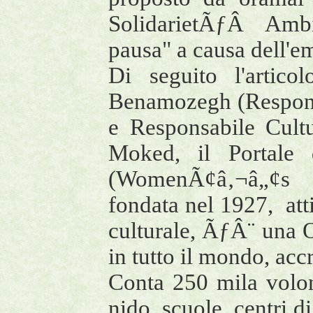
SolidarietÃƒÂ Ambi
pausa" a causa dell'e
Di seguito l'artic
Benamozegh (Respons
e Responsabile Cultu
Moked, il Portale d
(WomenÃ¢â‚¬â„¢s In
fondata nel 1927, att
culturale, ÃƒÂ¨ una O
in tutto il mondo, acc
Conta 250 mila volon
nido, scuole, centri d