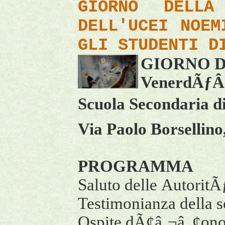
GIORNO DELLA
DELL'UCEI NOEM
GLI STUDENTI D
GIORNO D
VenerdÃƒÂ¬
Scuola Secondaria d
Via Paolo Borsellino
PROGRAMMA
Saluto delle Autorit
Testimonianza della 
Ospite dÃ¢â‚¬â„¢on