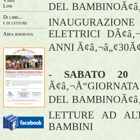
Varie
DEL BAMBINOÃ¢â‚¬
Link
Di libri...
INAUGURAZION
e di letture
ELETTRICI DÃ¢â‚
Area riservata
ANNI Ã¢â‚¬â„¢30Ã¢
-
SABATO 20 
Ã¢â‚¬Å“GIORNAT
DEL BAMBINOÃ¢â‚¬
LETTURE AD AL
BAMBINI