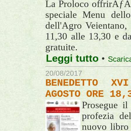
La Proloco offrirÃƒÂ
speciale Menu dello
dell'Agro Veientano,
11,30 alle 13,30 e da
gratuite.
Leggi tutto
•
Scaric
20/08/2017
BENEDETTO XV
AGOSTO ORE 18,
Prosegue i
profezia de
nuovo libro 