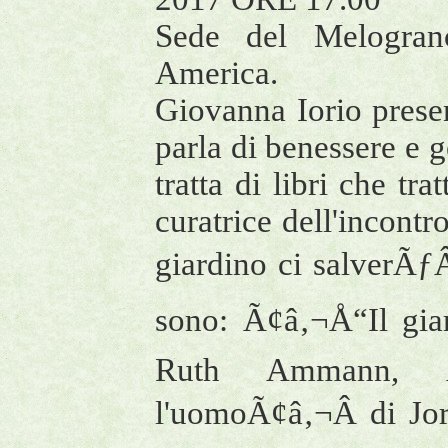
Sede del Melogran
America.
Giovanna Iorio pres
parla di benessere e g
tratta di libri che t
curatrice dell'incontr
giardino ci salverÃƒ
sono: Ã¢â‚¬Å“Il gia
Ruth Ammann, Ã
l'uomoÃ¢â‚¬Â di Jo