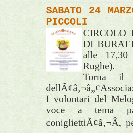
SABATO 24 MARZ
PICCOLI
CIRCOLO 
DI BURATTI
alle 17,30
Rughe).
Torna il 
dellÃ¢â‚¬â„¢Associaz
I volontari del Melo
voce a tema pas
conigliettiÃ¢â‚¬Â, 