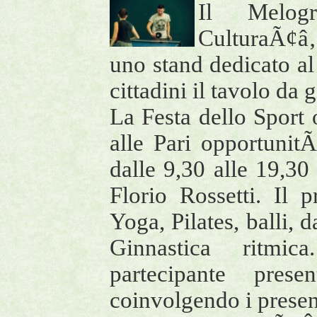
Il Melog
CulturaÃ¢â‚¬
uno stand dedicato a
cittadini il tavolo da g
La Festa dello Sport o
alle Pari opportuni
dalle 9,30 alle 19,30
Florio Rossetti. Il
Yoga, Pilates, balli,
Ginnastica ritmic
partecipante pre
coinvolgendo i present