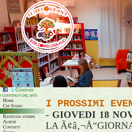
Condividi
i contenuti del sito
Home
I PROSSIMI EVE
Chi Siamo
Eventi
-
GIOVEDI 18 NO
Rassegna stampa
Album
LA Ã¢â‚¬Å“GIORN
Contatti