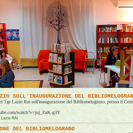
ZIO SULL'INAUGURAZIONE DEL BIBLIOMELOGRA
del Tgr Lazio Rai sull'inaugurazione del Bibliomelograno, presso il Ce
tube.com/watch?v=juj_ZaK-g3Y
r Lazio RAI
ONE DEL BIBLIOMELOGRANO