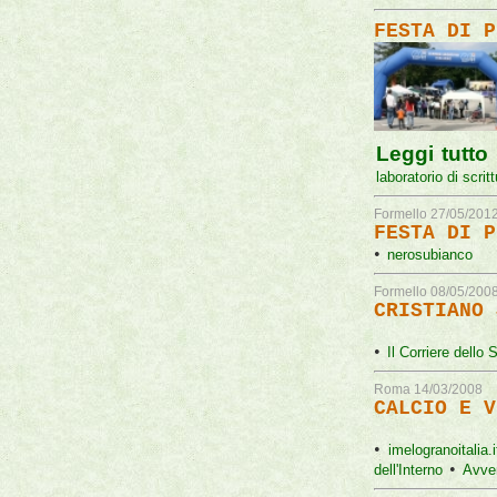
FESTA DI P
Leggi tutto
laboratorio di scri
Formello 27/05/201
FESTA DI P
•
nerosubianco
Formello 08/05/200
CRISTIANO 
•
Il Corriere dello 
Roma 14/03/2008
CALCIO E V
•
imelogranoitalia.
•
dell'Interno
Avve