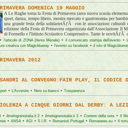
RIMAVERA DOMENICA 19 MAGGIO
A Le Rughe torna la Festa di Primavera (area nuova scuola elementa
sport, danza, tempo libero, mostra mercato e gastronomia per bambin
una grande festa della solidarietÃƒÂ con le associazioni culturali e
edizione della Festa di Primavera organizzata dall'Associazione Il
di Formello e l'Istituto Scolastico Comprensivo. Tante le novitÃƒÂ 
•
•
•
l'articolo di ZONA (Ilenia Menale)
il comunicato stampa dell'evento
•
•
ttura creativa con Magicblueray
l'evento su facebook
il sito di Magicbluera
2
RIMAVERA 2012
8
SANDRI AL CONVEGNO:FAIR PLAY, IL CODICE 
•
•
•
Sport
L'Avvenire
Nero su bianco
Trasparenza
IOLENZA A CINQUE GIORNI DAL DERBY: A LEZ
•
•
•
•
it
ilmelogranoitalia.it 2
ilmelogranoitalia.it 3
Corriere della sera
Il M
•
•
•
•
•
•
nire
ANSA
AGI
S.I.R.
Romanisti Portugal
Romanews.eu
Il rom