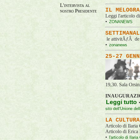
L'intervista al
IL MELOGRA
nostro Presidente
Leggi l'artico
•
ZONANEWS
SETTIMANA
le attivitÃƒÂ de
•
zonanews
25-27 GENN
19,30. Sala Orsin
INAUGURAZIO
Leggi tutto
sito dell'Unione d
LA CULTURA
Articolo di Ilari
Articolo di Erica
•
l'articolo di Ilar