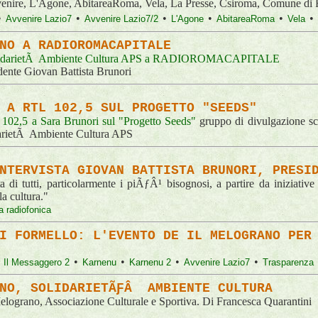
Avvenire, L'Agone, AbitareaRoma, Vela, La Presse, Csiroma, Comune di
•
•
•
•
•
•
Avvenire Lazio7
Avvenire Lazio7/2
L'Agone
AbitareaRoma
Vela
NO A RADIOROMACAPITALE
olidarietÃ Ambiente Cultura APS a RADIOROMACAPITALE
idente Giovan Battista Brunori
 A RTL 102,5 SUL PROGETTO "SEEDS"
L 102,5 a Sara Brunori sul "Progetto Seeds"
gruppo di divulgazione scie
arietÃ Ambiente Cultura APS
NTERVISTA GIOVAN BATTISTA BRUNORI, PRESI
ta di tutti, particolarmente i piÃƒÂ¹ bisognosi, a partire da iniziativ
la cultura."
ta radiofonica
I FORMELLO: L'EVENTO DE IL MELOGRANO PER
•
•
•
•
•
Il Messaggero 2
Karnenu
Karnenu 2
Avvenire Lazio7
Trasparenza
ANO, SOLIDARIETÃƑÂ AMBIENTE CULTURA
Melograno, Associazione Culturale e Sportiva. Di Francesca Quarantini