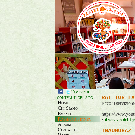
Condividi
i contenuti del sito
RAI TGR LA
Home
Ecco il servizio 
Chi Siamo
Eventi
https://www.you
Rassegna stampa
•
il servizio del Tg
Album
Contatti
INAUGURAZI