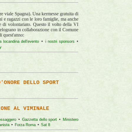
re viale Spagna). Una kermesse gratuita di
i e ragazzi con le loro famiglie, ma anche
 di volontariato. Questo il volto della VI
 Melograno in collaborazione con il Comune
di quest'anno:
•
•
la locandina dell'evento
i nostri sponsors
y
D'ONORE DELLO SPORT
IONE AL VIMINALE
•
•
essaggero
Gazzetta dello sport
Ministero
•
•
anista
Forza Roma
Sat 8