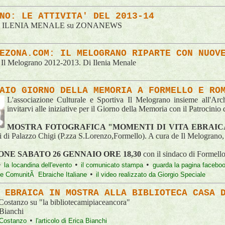
NO: LE ATTIVITA' DEL 2013-14
lo di ILENIA MENALE su ZONANEWS
LEZONA.COM: IL MELOGRANO RIPARTE CON NUOV
 Il Melograno 2012-2013. Di Ilenia Menale
AIO GIORNO DELLA MEMORIA A FORMELLO E RO
L'associazione Culturale e Sportiva Il Melograno insieme all'Arch
invitarvi alle iniziative per il Giorno della Memoria con il Patrocin
MOSTRA FOTOGRAFICA "MOMENTI DI VITA EBRAIC
i di Palazzo Chigi (P.zza S.Lorenzo,Formello). A cura de Il Melograno, 
NE SABATO 26 GENNAIO ORE 18,30
con il sindaco di Formello
•
•
•
la locandina dell'evento
il comunicato stampa
guarda la pagina faceboo
•
elle ComunitÃ Ebraiche Italiane
il video realizzato da Giorgio Speciale
 EBRAICA IN MOSTRA ALLA BIBLIOTECA CASA 
a Costanzo su "la bibliotecamipiaceancora"
 Bianchi
•
ia Costanzo
l'articolo di Erica Bianchi