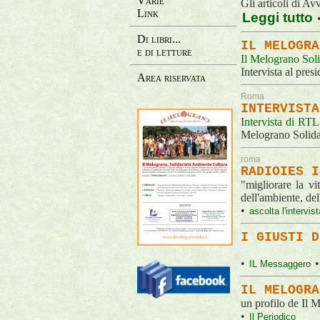
Varie
Gli articoli di 
Link
Leggi tutto
Di libri...
IL MELOGRA
e di letture
Il Melograno S
Intervista al pres
Area riservata
Roma
INTERVISTA
Intervista di RT
Melograno Solid
roma
RADIOIES I
"migliorare la vi
dell'ambiente, del
•
ascolta l'intervis
I GIUSTI D
•
IL Messaggero
IL MELOGR
un profilo de Il 
•
Il Periodico